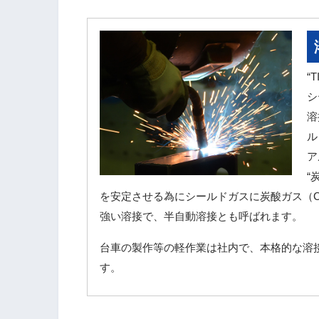
“
シ
溶
ル
ア
“
を安定させる為にシールドガスに炭酸ガス（
強い溶接で、半自動溶接とも呼ばれます。
台車の製作等の軽作業は社内で、本格的な溶
す。