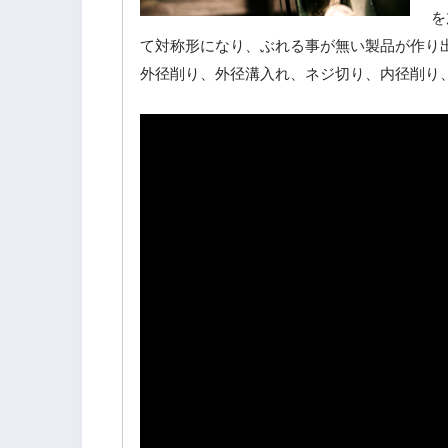
を
て対称形になり、ぶれる事が無い製品が作り
外径削り、外径溝入れ、ネジ切り、内径削り