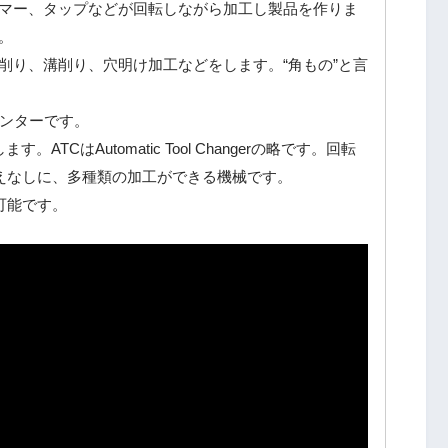
マー、タップなどが回転しながら加工し製品を作りま
。
削り、溝削り、穴明け加工などをします。“角もの”と言
センターです。
TCはAutomatic Tool Changerの略です。回転
えなしに、多種類の加工ができる機械です。
可能です。