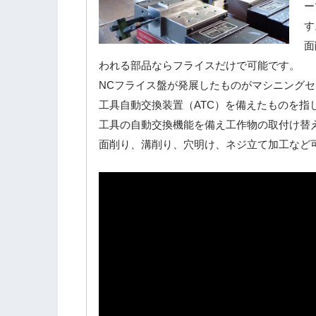
ー
す
面
われる部品ならフライスだけで可能です。
NCフライス盤が発展したものがマシニング
工具自動交換装置（ATC）を備えたものを指します。A
工具の自動交換機能を備え工作物の取付け替
面削り、溝削り、穴明け、ネジ立て加工など