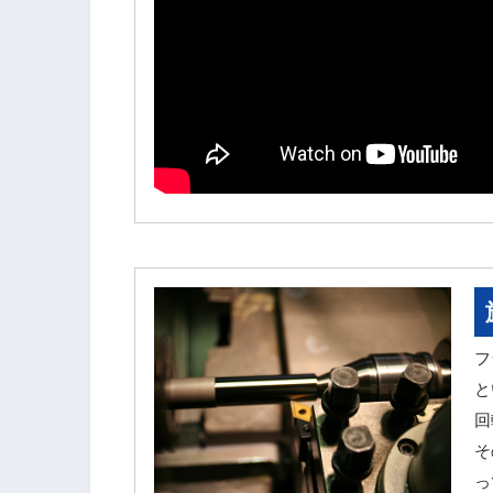
フ
と
回
そ
っ